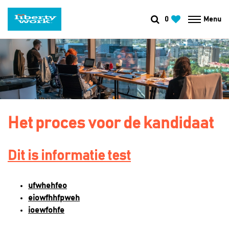
0
Menu
Het proces voor de kandidaat
Dit is informatie test
ufwhehfeo
eiowfhhfpweh
ioewfohfe