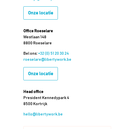
Onze locatie
Office Roeselare
Westlaan 148
8800 Roeselare
Bel ons:
+32 (0) 51 20 30 24
roeselare@libertywork.be
Onze locatie
Head office
President Kennedypark 4
8500 Kortrijk
hello@libertywork.be