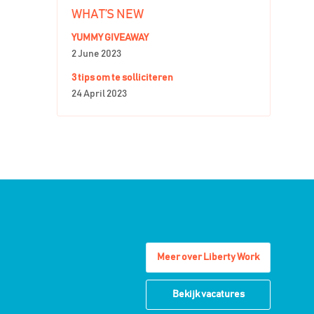
WHAT’S NEW
YUMMY GIVEAWAY
2 June 2023
3 tips om te solliciteren
24 April 2023
Meer over Liberty Work
Bekijk vacatures