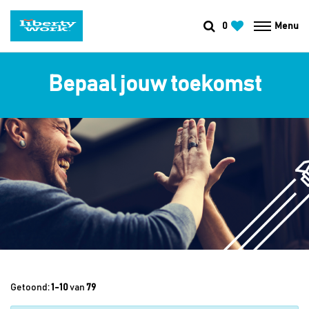
0
Menu
Bepaal jouw toekomst
Getoond:
1-10
van
79