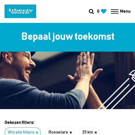
0
Menu
Bepaal jouw toekomst
Gekozen filters:
Wis alle filters
Roeselare
25 km