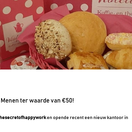
's Menen ter waarde van €50!
hesecretofhappywork
en opende recent een nieuw kantoor in