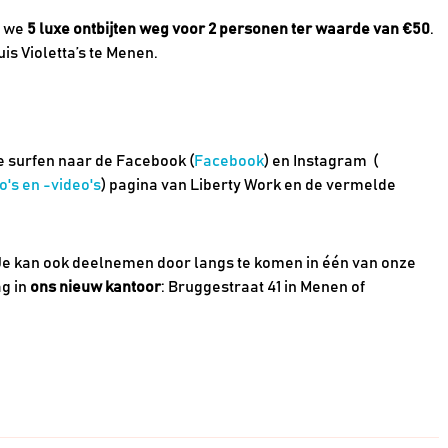
n we
5 luxe ontbijten weg voor 2 personen ter waarde van €50
.
is Violetta’s te Menen.
e surfen naar de Facebook (
Facebook
) en Instagram (
's en -video's
) pagina van Liberty Work en de vermelde
e kan ook deelnemen door langs te komen in één van onze
ag in
ons nieuw kantoor
: Bruggestraat 41 in Menen of